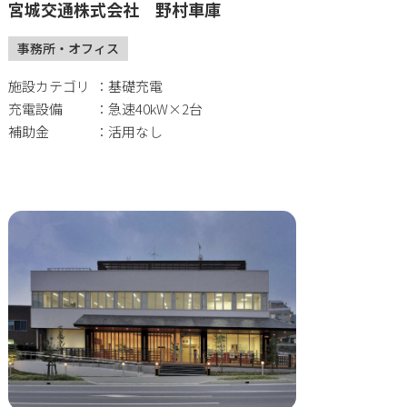
宮城交通株式会社 野村車庫
事務所・オフィス
施設カテゴリ
基礎充電
充電設備
急速40kW×2台
補助金
活用なし