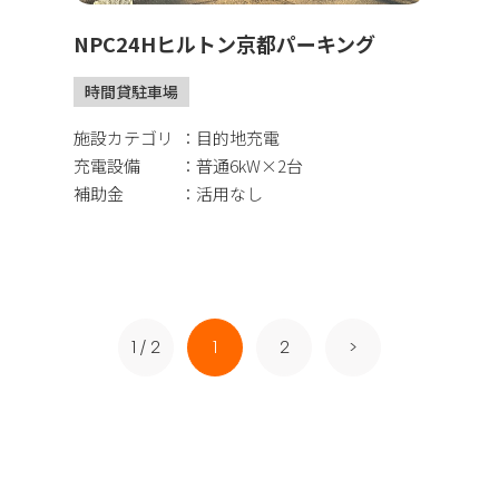
NPC24Hヒルトン京都パーキング
時間貸駐車場
施設カテゴリ
目的地充電
充電設備
普通6kW×2台
補助金
活用なし
1 / 2
1
2
>