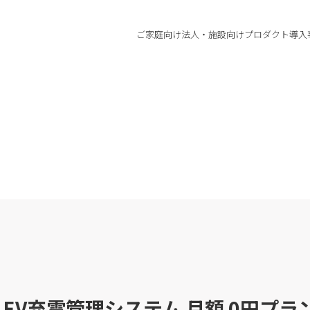
ご家庭向け
法人・施設向け
プロダクト
導入
 EV充電管理システム 月額 0円プ