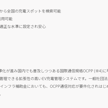
のマップから全国の充電スポットを検索可能
利用可能
適正な水準に設定され安心
国際的に標準化が進み国内でも普及しつつある国際通信規格OCPP (※
管理できる拡張性の高いEV充電管理システムです。一般社団法
電インフラ補助金においても、OCPP通信対応が要件化されはじ
。